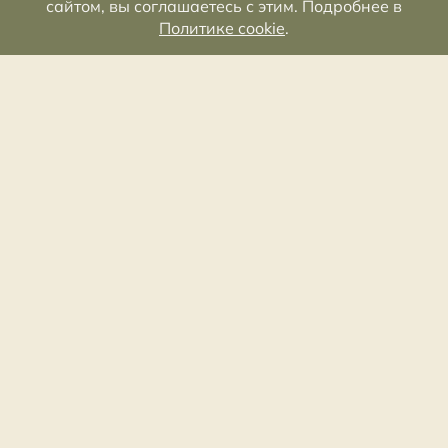
сайтом, вы соглашаетесь с этим. Подробнее в
Политике cookie
.
Староладожский историко-архитектурный и
археологический музей-заповедник
Лен. область, Волховский р-н, с. Старая Ладога,
Волховский пр., д. 19
8 (813) 634-90-70
заказ экскурсий
+7 (81363) 73524
администрация
slmz@list.ru
администрация
nposlmz@list.ru
заказ экскурсий
Карта сайта
Пользовательское соглашение