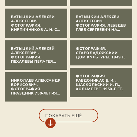
БАТЫЦКИЙ АЛЕКСЕЙ
БАТЫЦКИЙ АЛЕКСЕЙ
АЛЕКСЕЕВИЧ.
АЛЕКСЕЕВИЧ.
ФОТОГРАФИЯ.
ФОТОГРАФИЯ. ЛЕБЕДЕВ
КИРПИЧНИКОВ А. Н. СО
ГЛЕБ СЕРГЕЕВИЧ НА
СТУДЕНТАМИ
ПРАЗДНИКЕ ЯРИЛЫ
ИСТОРИЧЕСКОГО
КУПАЛЫ В СТАРОЙ
ФАКУЛЬТЕТА ЛГУ В
ЛАДОГЕ. 1989 Г.
ЛАДОЖСКОЙ
БАТЫЦКИЙ АЛЕКСЕЙ
ФОТОГРАФИЯ.
КРЕПОСТИ. 1989 Г.
АЛЕКСЕЕВИЧ.
СТАРОЛАДОЖСКИЙ
ФОТОГРАФИЯ.
ДОМ КУЛЬТУРЫ. 1949 Г.
ПЕХАЛЕВЫ ПЕЛАГЕЯ
ВАСИЛЬЕВНА И
АЛЕКСЕЙ СТЕПАНОВИЧ
- СТАРОЖИЛЫ
ФОТОГРАФИЯ.
ДЕРЕВНИ ВЕРХОВИНА.
НИКОЛАЕВ АЛЕКСАНДР
РАВДОНИКАС В. И.,
27 ИЮЛЯ 1990 Г.
БОРИСОВИЧ.
ШАСКОЛЬСКИЙ И. П.,
ФОТОГРАФИЯ.
ХОЛЬМБЕРГ. 1950-Е ГГ.
ПРАЗДНИК 750-ЛЕТИЯ
НЕВСКОЙ БИТВЫ В
СТАРОЙ ЛАДОГЕ. 10
ИЮЛЯ 1990 Г.
ПОКАЗАТЬ ЕЩЁ