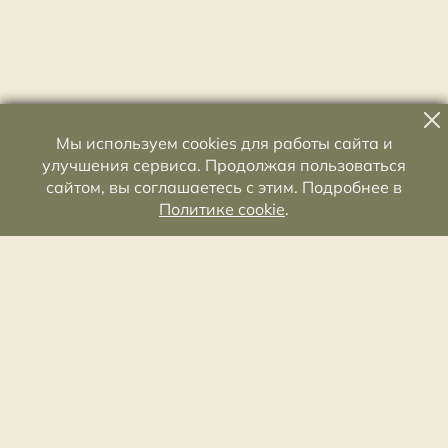
Мы используем cookies для работы сайта и
улучшения сервиса. Продолжая пользоваться
сайтом, вы соглашаетесь с этим. Подробнее в
Политике cookie
.
Староладожский историко-архитектурный и
археологический музей-заповедник
Лен. область, Волховский р-н, с. Старая Ладога,
Волховский пр., д. 19
8 (813) 634-90-70
заказ экскурсий