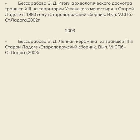
- Бессарабова З. Д. Итоги археологического досмотра
траншеи XIII на территории Успенского монастыря в Старой
Ладоге в 1980 году /Староладожский сборник. Вып. V.СПб.-
Ст.Ладога,2002г
2003
- Бессарабова З. Д. Лепная керамика из траншеи III в
Старой Ладоге /Староладожский сборник. Вып. VI.СПб.-
Ст.Ладога,2003г