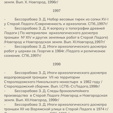
земля. Вып. Х. Новгород, 1996г/
1997
- Бессарабова З. Д. Набор весовых гирек из сопки XV-I
у Старой Ладоги /Современность и археология. СПб.,1997г/
- Бессарабова З. Д. К вопросу о топографии древней
Ладоги ( По материалам археологического досмотра
траншеи № XIV и других земляных работ в Старой Ладоге)
/Новгород и Новгородская земля. Вып. XI.Новгород,1997г/
- Бессарабова З. Д. Итоги археологического досмотра
работ у церкви св. Георгия в 1984г. /Ладога и религиозное
сознание. СПб.,1997г/
1998
- Бессарабова З. Д. Итоги археологического досмотра
водопроводной траншеи VII на территории
Староладожского Никольского монастыря в 1982 году /
Староладожский сборник. Вып. I.СПб.-Ст.Ладога,1998г/
- Бессарабова З. Д. Следы бронзолитейного
производства в Старой Ладоге /Новгород и Новгородская
земля. Вып. XII.Новгород, 1998г/
- Бессарабова З. Д. Итоги археологического досмотра
траншеи XII на Варяжской улице в Старой Ладоге в 1974 г./