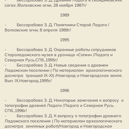
- Бессарабова З. Д. Древняя Ладога в скандинавских
сагах /Волховские огни, 28 ноября 1987г/
1989
- Бессарабова З. Д. Памятники Старой Ладоги /
Волховские огни, 8 апреля 1989г/
1995
- Бессарабова З. Д. Охранные работы сотрудников
Староладожского музея в урочище «Сопки» /Ладога и
Северная Русь.СПб.,1995г/
- Бессарабова З. Д. Новые сведения о древнем
Ладожском поселении ( По материалам археологического
досмотра траншей IX-XI) /Новгород и Новгородская земля.
Вып. IX.Новгород,1995г/
1996
- Бессарабова З. Д. Некоторые замечания к вопросу о
топографии древней Ладоги /Ладога и Северная Русь.
СПб.,1996г/
- Бессарабова З. Д. К вопросу о топографии древнего
Ладожского поселения ( По материалам археологического
досмотра земляных работ)/Новгород и Новгородская