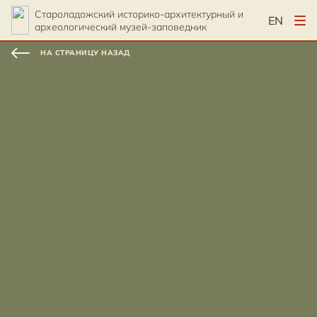
Староладожский историко-архитектурный и
EN
археологический музей-заповедник
НА СТРАНИЦУ НАЗАД