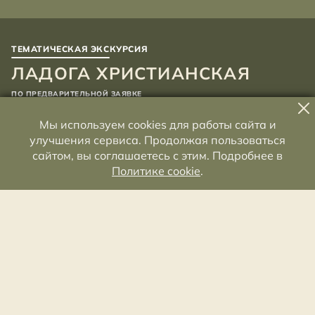
ТЕМАТИЧЕСКАЯ ЭКСКУРСИЯ
ЛАДОГА ХРИСТИАНСКАЯ
ПО ПРЕДВАРИТЕЛЬНОЙ ЗАЯВКЕ
Дом П.В. Калязина
Мы используем cookies для работы сайта и
8(813)634-90-70
—
заказ экскурсии
улучшения сервиса. Продолжая пользоваться
nposlmz@list.ru
—
заказ экскурсии
сайтом, вы соглашаетесь с этим. Подробнее в
Политике cookie
.
Время на осмотр
Рекомендуется
45 МИН.
ВЗРОСЛЫЕ
Доступная среда